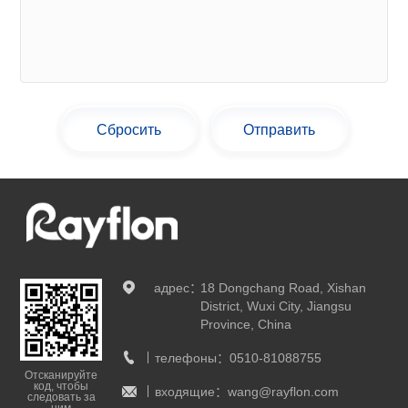
Сбросить
Отправить
адрес：
18 Dongchang Road, Xishan
District, Wuxi City, Jiangsu
Province, China
телефоны：
0510-81088755
Отсканируйте
код, чтобы
входящие：
wang@rayflon.com
следовать за
ним