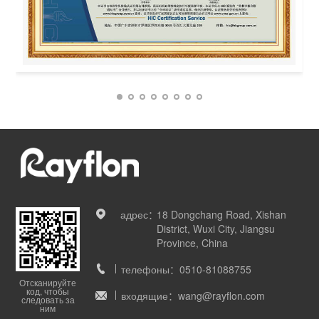
адрес：
18 Dongchang Road, Xishan
District, Wuxi City, Jiangsu
Province, China
телефоны：
0510-81088755
Отсканируйте
код, чтобы
входящие：
wang@rayflon.com
следовать за
ним